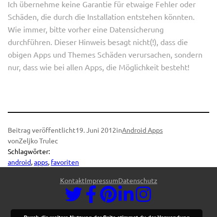
Ich übernehme keine Garantie für etwaige Fehler oder
Schäden, die durch die Installation entstehen könnten.
Wie immer, bitte vorher eine Datensicherung
durchführen. Dieser Hinweis besagt nicht(!), dass die
obigen Apps und Themes Schäden verursachen, sondern
nur, dass wie bei allen Apps, die Möglichkeit besteht!
Beitrag veröffentlicht
19. Juni 2012
in
Android Apps
von
Zeljko Trulec
Schlagwörter:
android
, 
apps
, 
favoriten
Kontakt
Impressum
Datenschutz