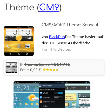
Theme (
CM9
)
CM9/AOKP Theme: Sense 4
von
BlackDub
Das Theme basiert auf
der HTC Sense 4 Oberfläche.
For: HTC Devices
Thema: Sense 4 DONATE
Preis:
0,93 €