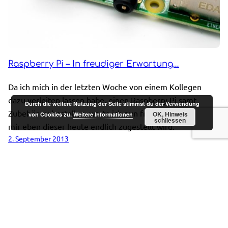
Raspberry Pi – In freudiger Erwartung…
Da ich mich in der letzten Woche von einem Kollegen
dazu verleiten lassen habe, einen Raspberry Pi samt
Durch die weitere Nutzung der Seite stimmst du der Verwendung
Zubehör zu bestellen, warte ich nun freudig darauf, dass
OK, Hinweis
von Cookies zu.
Weitere Informationen
schliessen
mir eben dieser heute endlich zugestellt wird.
2. September 2013
Kontakt
Impressum
Datenschutz